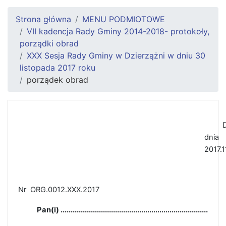
Strona główna
MENU PODMIOTOWE
VII kadencja Rady Gminy 2014-2018- protokoły,
porządki obrad
XXX Sesja Rady Gminy w Dzierzążni w dniu 30
listopada 2017 roku
porządek obrad
D
dnia
2017.1
Nr
ORG.0012.XXX.2017
Pan(i) .........................................................................