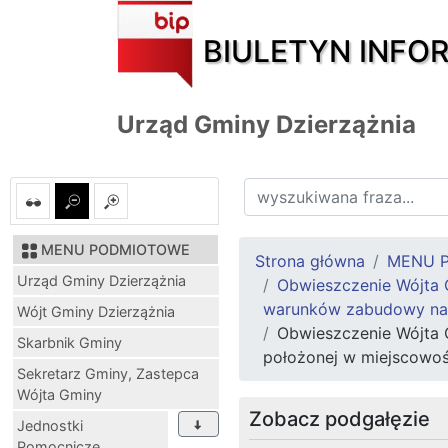
BIULETYN INFO
Urząd Gminy Dzierzążnia
MENU PODMIOTOWE
Strona główna
MENU 
Urząd Gminy Dzierzążnia
Obwieszczenie Wójta G
warunków zabudowy na c
Wójt Gminy Dzierzążnia
Obwieszczenie Wójta 
Skarbnik Gminy
położonej w miejscowo
Sekretarz Gminy, Zastepca
Wójta Gminy
Zobacz podgałęzie
Jednostki
Pomocnicze