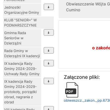
Obwieszczenie Wójta Gm
Jednostki
Cumino
Organizacyjne Gminy
KLUB "SENIOR+" W
PODMARSZCZYNIE
Gminna Rada
Seniorów w
Dzierzążni
o zakoń
Rada Gminy w
Dzierzążni IX kadencji
IX kadencja Rady
Gminy 2024-2029-
Uchwały Rady Gminy
Załączone pliki:
IX kadencja Rady
Gminy 2024-2029-
PDF
protokoły, porządki
obrad, nagrania z
obiweszcz._zakon._pp.673
obrad
VIII kadencja Rady