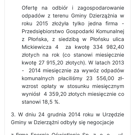
Ofertę na odbiór i zagospodarowanie
odpadów z terenu Gminy Dzierzążnia w
roku 2015 złożyła tylko jedna firma -
Przedsiębiorstwo Gospodarki Komunalnej
z Płońska, z siedzibą w Płońsku ulica
Mickiewicza 4
za kwotę 334 982,40
złotych na rok (co stanowi miesięcznie
kwotę 27 915,20 złotych). W latach 2013
-
2014 miesięcznie za wywóz odpadów
komunalnych płaciliśmy 23 556,00 zł-
wzrost opłaty w stosunku miesięcznym
wyniósł
4 359,20 złotych miesięcznie co
stanowi 18,5 %.
3. W dniu 24 grudnia 2014 roku w Urzędzie
Gminy w Dzierzążni odbyły się negocjacje
z firmą Energia Oświetlenie Sp. z. o. o.
ul.