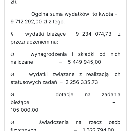
zł).
Ogólna suma wydatków
to kwota -
9 712 292,00 zł z tego:
wydatki bieżące
9 234 074,73
z
§
przeznaczeniem na:
wynagrodzenia i składki od nich
Ø
naliczane
–
5 449 945,00
wydatki związane z realizacją ich
Ø
statusowych zadań
–
2 256 335,73
dotacje na zadania
Ø
bieżące
–
105 000,00
świadczenia na rzecz osób
Ø
fizycznych
–
1 322 794,00