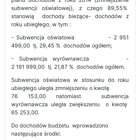
subwencji oświatowej), z czego 89,55%
stanowią
dochody bieżące- dochodów z
roku ubiegłego, w tym :
- Subwencja oświatowa
- 2 951
499,00
tj. 29,45 %
dochodów ogółem;
- Subwencja wyrównawcza
-
2 191 999,00
tj. 21,87 %
dochodów ogółem.
Subwencja oświatowa w stosunku do roku
ubiegłego uległa zmniejszeniu o kwotę
76 153,00 natomiast
subwencja
wyrównawcza uległa zwiększeniu
o kwotę
65 253,00.
Do dochodów budżetu
wprowadzono
następujące środki: