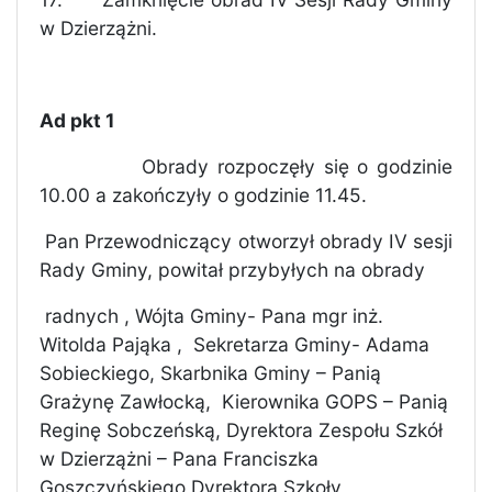
w Dzierzążni.
Ad pkt 1
Obrady rozpoczęły się o godzinie
10.00 a zakończyły o godzinie 11.45.
Pan Przewodniczący otworzył obrady IV sesji
Rady Gminy, powitał przybyłych na obrady
radnych , Wójta Gminy- Pana mgr inż.
Witolda Pająka ,
Sekretarza Gminy- Adama
Sobieckiego, Skarbnika Gminy – Panią
Grażynę Zawłocką,
Kierownika GOPS – Panią
Reginę Sobczeńską, Dyrektora Zespołu Szkół
w Dzierzążni – Pana Franciszka
Goszczyńskiego,Dyrektora Szkoły