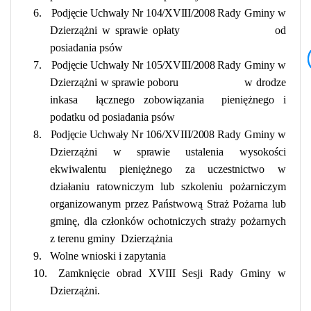
6.
Podjęcie Uchwały Nr 104/XVIII/2008
Rady Gminy w
Dzierzążni
w sprawie
opłaty
od
posiadania psów
7.
Podjęcie Uchwały Nr 105/XVIII/2008
Rady Gminy w
Dzierzążni
w sprawie
poboru
w drodze
inkasa
łącznego zobowiązania
pieniężnego i
podatku od posiadania psów
8.
Podjęcie Uchwały Nr 106/XVIII/2008
Rady Gminy w
Dzierzążni
w sprawie
ustalenia wysokości
ekwiwalentu pieniężnego za uczestnictwo w
działaniu ratowniczym lub szkoleniu pożarniczym
organizowanym przez Państwową Straż Pożarna lub
gminę, dla członków ochotniczych straży pożarnych
z terenu gminy
Dzierzążnia
9.
Wolne wnioski i zapytania
10.
Zamknięcie obrad XVIII Sesji Rady Gminy w
Dzierzążni.