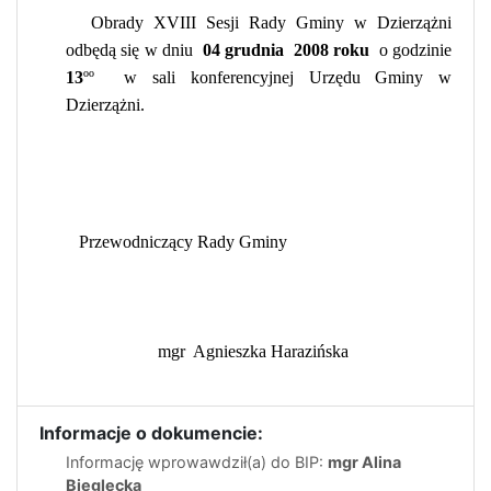
Obrady XVIII Sesji Rady Gminy w Dzierzążni
odbędą się w dniu
04 grudnia
2008 roku
o godzinie
13
ºº
w sali konferencyjnej Urzędu Gminy w
Dzierzążni.
Przewodniczący Rady Gminy
mgr
Agnieszka Harazińska
Informacje o dokumencie:
Informację wprowawdził(a) do BIP:
mgr Alina
Bieglecka