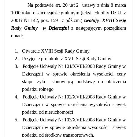
Na podstawie art. 20 ust 2
ustawy z dnia 8 marca
1990 roku
o samorządzie
gminnym (tekst jednolity Dz.U. z
2001r Nr 142, poz. 1591 z póź.zm.)
zwołuję
XVIII Sesję
Rady Gminy
w Dzierzążni
z następującym porządkiem
obrad:
1.
Otwarcie XVIII Sesji Rady Gminy.
2.
Przyjęcie protokołu z XVII Sesji Rady Gminy.
3.
Podjęcie Uchwały Nr 101/XVIII/2008
Rady Gminy w
Dzierzążni
w sprawie
określenia wysokości ceny
skupu
żyta
stanowiącą podstawę do obliczenia
podatku rolnego
4.
Podjęcie Uchwały Nr 102/XVIII/2008
Rady Gminy w
Dzierzążni
w sprawie
określenia wysokości
stawek
podatku od nieruchomości
5.
Podjęcie Uchwały Nr 103/XVIII/2008
Rady Gminy w
Dzierzążni
w sprawie
określenia wysokości
stawek
podatku od środków transportowych.