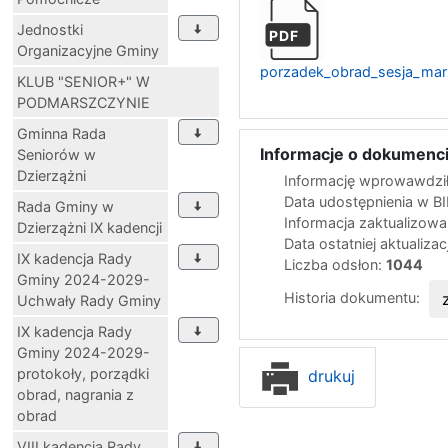
Jednostki
PDF
Organizacyjne Gminy
porzadek_obrad_sesja_ma
KLUB "SENIOR+" W
PODMARSZCZYNIE
Gminna Rada
Informacje o dokumenci
Seniorów w
Dzierzążni
Informację wprowawdził
Data udostępnienia w B
Rada Gminy w
Informacja zaktualizow
Dzierzążni IX kadencji
Data ostatniej aktualizac
IX kadencja Rady
Liczba odsłon:
1044
Gminy 2024-2029-
Historia dokumentu:
Uchwały Rady Gminy
IX kadencja Rady
Gminy 2024-2029-
protokoły, porządki
drukuj
obrad, nagrania z
obrad
VIII kadencja Rady